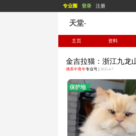
专业圈
登录
注册
副标题
天堂-
主页
资料
金吉拉猫：浙江九龙
佛系中青年
专业号
|
2025-4-7