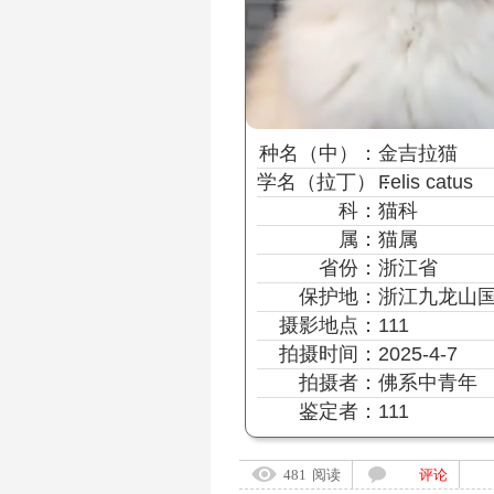
种名
（中）
：
金吉拉猫
学名
（拉丁）
：
Felis catus
科：
猫科
属：
猫属
省份：
浙江省
保护地：
浙江九龙山
摄影地点：
111
拍摄时间：
2025-4-7
拍摄者：
佛系中青年
鉴定者：
111
481
阅读
评论