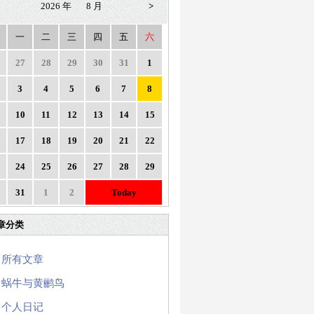
2026 年
8 月
>
一
二
三
四
五
六
27
28
29
30
31
1
3
4
5
6
7
8
10
11
12
13
14
15
17
18
19
20
21
22
24
25
26
27
28
29
31
1
2
Today
章分类
所有文章
蜗牛与黄鹂鸟
个人日记